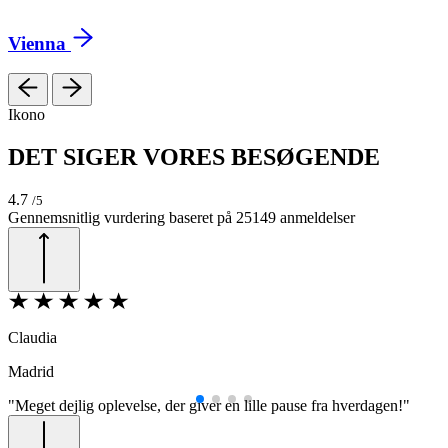
Copenhagen
Ikono
DET SIGER VORES BESØGENDE
4.7
/5
Gennemsnitlig vurdering baseret på
25149
anmeldelser
Claudia
M
Madrid
B
"Meget dejlig oplevelse, der giver en lille pause fra hverdagen!"
"
a