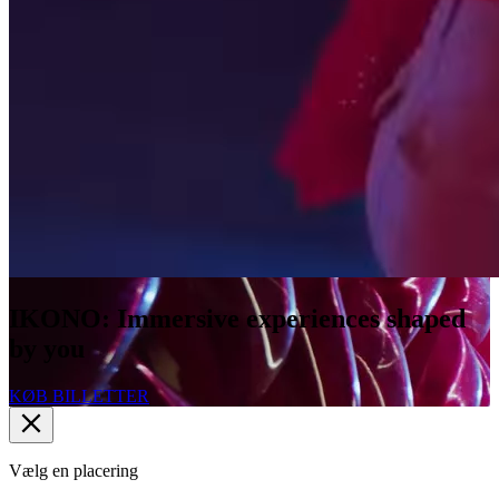
IKONO: Immersive experiences shaped
by you
KØB BILLETTER
Vælg en placering