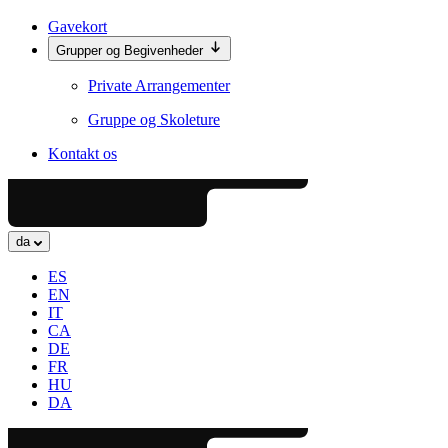
Gavekort
Grupper og Begivenheder
Private Arrangementer
Gruppe og Skoleture
Kontakt os
da
ES
EN
IT
CA
DE
FR
HU
DA