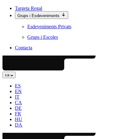
Targeta Regal
Grups i Esdeveniments
Esdeveniments Privats
Grups i Escoles
Contacta
ca
ES
EN
IT
CA
DE
FR
HU
DA