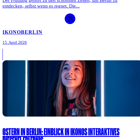
Der Frühling gehört zu den schönsten Zeiten, um Berlin zu
entdecken, selbst wenn es regnet. Die...
IKONO
BERLIN
15. April 2026
OSTERN IN BERLIN: EINBLICK IN IKONOS INTERAKTIVES