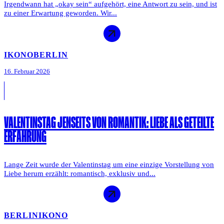
Irgendwann hat „okay sein“ aufgehört, eine Antwort zu sein, und ist
zu einer Erwartung geworden. Wir...
IKONO
BERLIN
16. Februar 2026
VALENTINSTAG JENSEITS VON ROMANTIK: LIEBE ALS GETEILTE
ERFAHRUNG
Lange Zeit wurde der Valentinstag um eine einzige Vorstellung von
Liebe herum erzählt: romantisch, exklusiv und...
BERLIN
IKONO