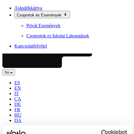
Ajándékkártya
Csoportok és Események
Privát Események
Csoportok es Iskolai Látogatások
Kapcsolatfelvétel
hu
ES
EN
IT
CA
DE
FR
HU
DA