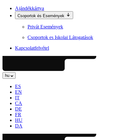
Ajándékkártya
Csoportok és Események
Privát Események
Csoportok es Iskolai Látogatások
Kapcsolatfelvétel
hu
ES
EN
IT
CA
DE
FR
HU
DA