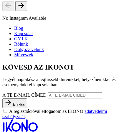
No Instagram Available
Blog
Kapcsolat
GY.I.K.
Rólunk
Dolgozz velünk
Művészek
KÖVESD AZ IKONOT
Legyél naprakész a legfrissebb híreinkkel, helyszíneinkkel és
eseményeinkkel kapcsolatban.
A TE E-MAIL CÍMED
Küldés
A regisztrációval elfogadom az IKONO
adatvédelmi
szabályzatát
.