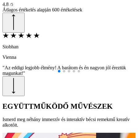
4.8
/5
Átlagos értékelés alapján
600
értékelések
Siobhan
S
Vienna
V
"Az eddigi legjobb élmény! A barátom és én nagyon jól éreztük
"
magunkat!"
m
EGYÜTTMŰKÖDŐ MŰVÉSZEK
Ismerd meg néhány immerzív és interaktív bécsi remekmű kreatív
alkotóit.