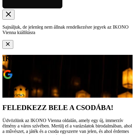
Sajnáljuk, de jelenleg nem állnak rendelkezésre jegyek az IKONO
Vienna kiállításra
IKONO Vienna
4.6
★
★
★
★
★
★
6K reviews
FELEDKEZZ
BELE
A CSODÁBA!
Üdvözlünk az IKONO Vienna oldalán, amely egy új, immerzív
élmény a város szívében. Merülj el a varázslatok birodalmában, ahol
a művészet, a játék és a csoda egyszerre van jelen, és ahol érdemes