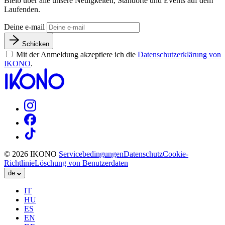
Bleib über alle unsere Neuigkeiten, Standorte und Events auf dem
Laufenden.
Deine e-mail
Schicken
Mit der Anmeldung akzeptiere ich die
Datenschutzerklärung von
IKONO
.
© 2026 IKONO
Servicebedingungen
Datenschutz
Cookie-
Richtlinie
Löschung von Benutzerdaten
de
IT
HU
ES
EN