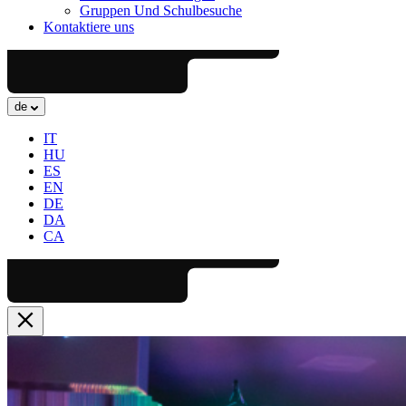
Gruppen Und Schulbesuche
Kontaktiere uns
de
IT
HU
ES
EN
DE
DA
CA