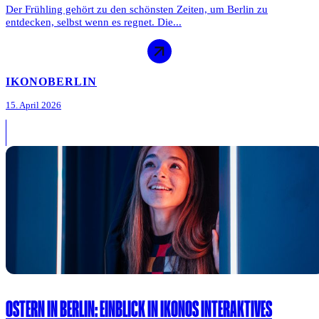
Der Frühling gehört zu den schönsten Zeiten, um Berlin zu
entdecken, selbst wenn es regnet. Die...
IKONO
BERLIN
15. April 2026
OSTERN IN BERLIN: EINBLICK IN IKONOS INTERAKTIVES