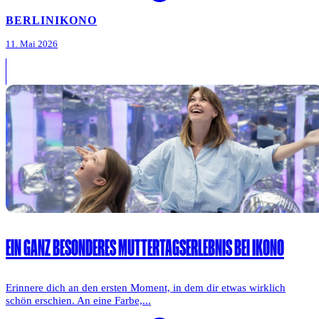
BERLIN
IKONO
11. Mai 2026
EIN GANZ BESONDERES MUTTERTAGSERLEBNIS BEI IKONO
Erinnere dich an den ersten Moment, in dem dir etwas wirklich
schön erschien. An eine Farbe,...