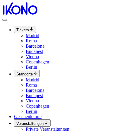
Zum
Inhalt
springen
Tickets
Madrid
Roma
Barcelona
Budapest
Vienna
Copenhagen
Berlin
Standorte
Madrid
Roma
Barcelona
Budapest
Vienna
Copenhagen
Berlin
Geschenkkarte
Veranstaltungen
Private Veranstaltungen