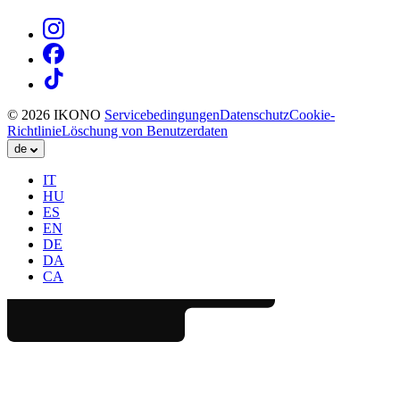
© 2026 IKONO
Servicebedingungen
Datenschutz
Cookie-
Richtlinie
Löschung von Benutzerdaten
de
IT
HU
ES
EN
DE
DA
CA