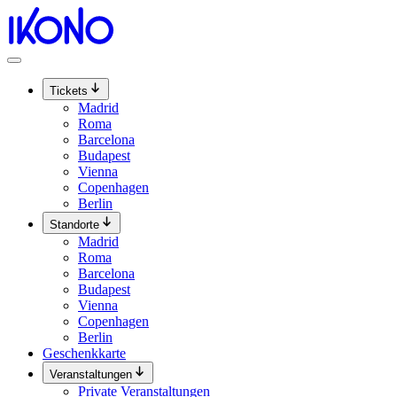
Zum
Inhalt
springen
Tickets
Madrid
Roma
Barcelona
Budapest
Vienna
Copenhagen
Berlin
Standorte
Madrid
Roma
Barcelona
Budapest
Vienna
Copenhagen
Berlin
Geschenkkarte
Veranstaltungen
Private Veranstaltungen