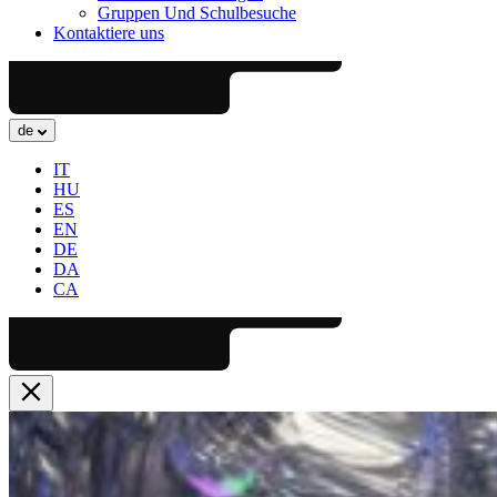
Gruppen Und Schulbesuche
Kontaktiere uns
de
IT
HU
ES
EN
DE
DA
CA