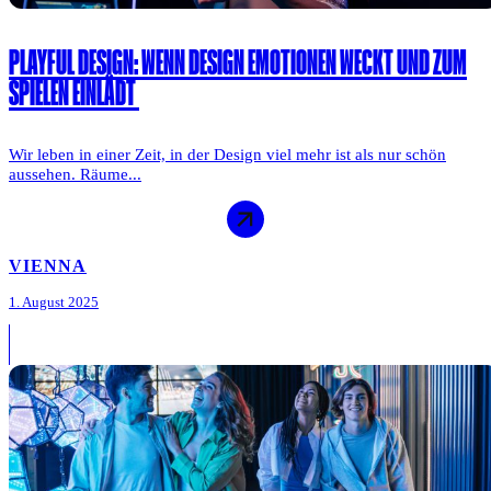
PLAYFUL DESIGN: WENN DESIGN EMOTIONEN WECKT UND ZUM
SPIELEN EINLÄDT
Wir leben in einer Zeit, in der Design viel mehr ist als nur schön
aussehen. Räume...
VIENNA
1. August 2025