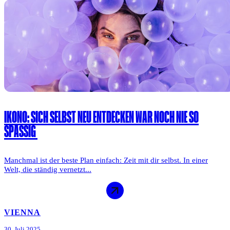
IKONO: SICH SELBST NEU ENTDECKEN WAR NOCH NIE SO
SPASSIG
Manchmal ist der beste Plan einfach: Zeit mit dir selbst. In einer
Welt, die ständig vernetzt...
VIENNA
30. Juli 2025