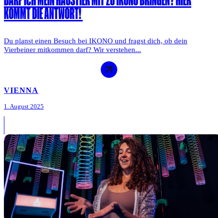
DARF ICH MEIN HAUSTIER MIT ZU IKONO BRINGEN? HIER
KOMMT DIE ANTWORT!
Du planst einen Besuch bei IKONO und fragst dich, ob dein
Vierbeiner mitkommen darf? Wir verstehen...
VIENNA
1. August 2025