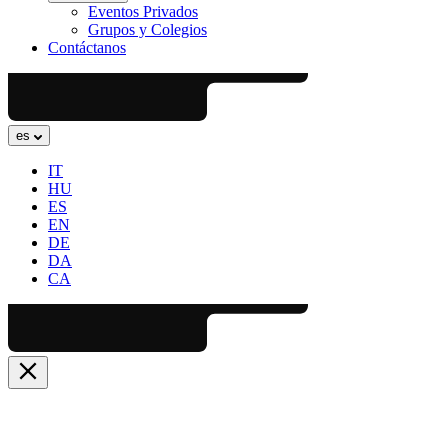
Eventos Privados
Grupos y Colegios
Contáctanos
es
IT
HU
ES
EN
DE
DA
CA