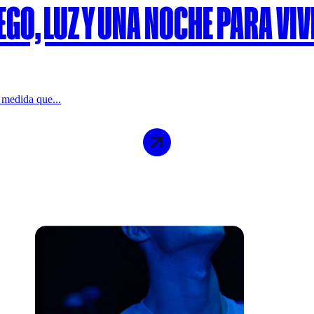
GO, LUZ Y UNA NOCHE PARA VIV
 medida que...