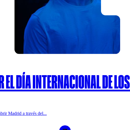
R EL DÍA INTERNACIONAL DE L
rir Madrid a través del...