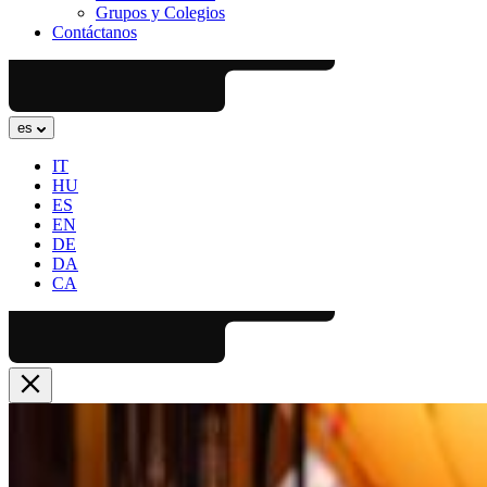
Grupos y Colegios
Contáctanos
es
IT
HU
ES
EN
DE
DA
CA