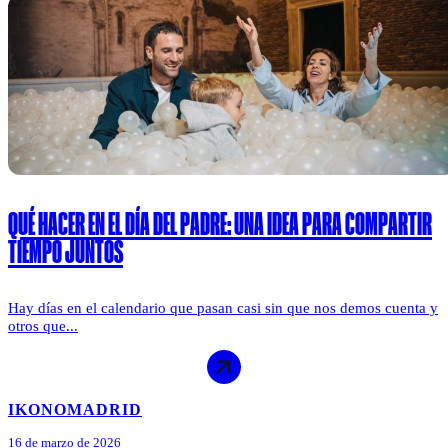
QUÉ HACER EN EL DÍA DEL PADRE: UNA IDEA PARA COMPARTIR
TIEMPO JUNTOS
Hay días en el calendario que pasan casi sin que nos demos cuenta y
otros que...
IKONO
MADRID
16 de marzo de 2026