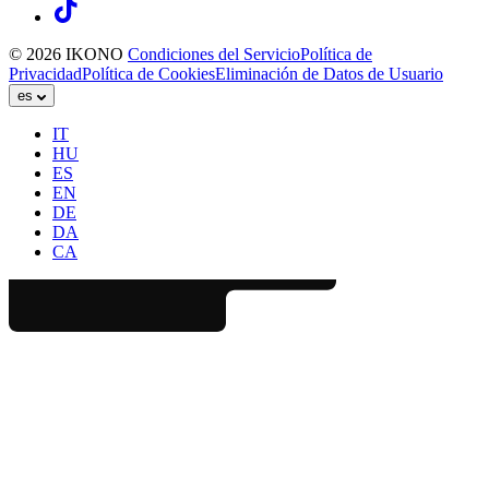
© 2026 IKONO
Condiciones del Servicio
Política de
Privacidad
Política de Cookies
Eliminación de Datos de Usuario
es
IT
HU
ES
EN
DE
DA
CA