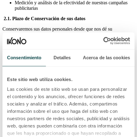
Medición y análisis de la efectividad de nuestras campañas
publicitarias
2.1. Plazo de Conservación de sus datos
Conservaremos sus datos personales desde que nos dé su
consentimiento hasta que lo revoque, solicite la limitación del
tratamiento o se extinga la finalidad para la que fueron recabados.
En tales casos, mantendremos sus datos de manera bloqueada
durante los plazos legalmente exigidos.
Consentimiento
Detalles
Acerca de las cookies
3. LEGITIMACIÓN Y DATOS RECABADOS
La legitimación para el tratamiento de sus datos es el consentimiento
expreso otorgado mediante un acto positivo y afirmativo (rellenar el
Este sitio web utiliza cookies.
formulario correspondiente y marcar la casilla de aceptación de esta
política) en el momento de facilitarnos sus datos personales.
Las cookies de este sitio web se usan para personalizar
el contenido y los anuncios, ofrecer funciones de redes
También podemos basar el tratamiento en nuestro interés legítimo de
sociales y analizar el tráfico. Además, compartimos
ofrecerte información comercial más relevante y mejorar nuestros
servicios. No obstante, el tratamiento de datos personales para la
información sobre el uso que haga del sitio web con
mejora de experiencia de usuario y contenido publicitario se basa en
nuestros partners de redes sociales, publicidad y análisis
el consentimiento expreso.
web, quienes pueden combinarla con otra información
3.1. Consentimiento para tratar sus datos
que les haya proporcionado o que hayan recopilado a