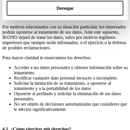
En determinadas circunstancias, los interesados podrán solicitar la
Denegar
limitación del tratamiento de sus datos, en cuyo caso únicamente los
conservaremos para el ejercicio o la defensa de reclamaciones.
Por motivos relacionados con su situación particular, los interesados
podrán oponerse al tratamiento de sus datos. Ante este supuesto,
IKONO dejará de tratar los datos, salvo por motivos legítimos
imperiosos que siempre serán informados, o el ejercicio o la defensa
de posibles reclamaciones.
Para mayor claridad te enunciamos los derechos:
Acceder a tus datos personales y obtener información sobre su
tratamiento.
Rectificar cualquier dato personal inexacto o incompleto.
Solicitar la limitación de su tratamiento, a oponerse al
tratamiento y a la portabilidad de los datos
Oponerte al perfilado y solicitar la eliminación de tus datos
personales.
No ser objeto de decisiones automatizadas que consideres que
te afecten significativamente.
4.1. ¿Cómo ejercitar mis derechos?