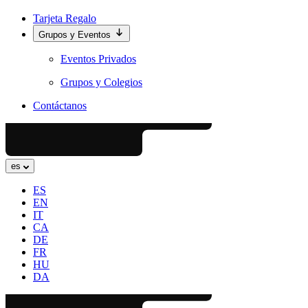
Tarjeta Regalo
Grupos y Eventos
Eventos Privados
Grupos y Colegios
Contáctanos
es
ES
EN
IT
CA
DE
FR
HU
DA