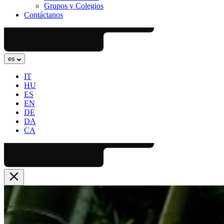
Grupos y Colegios
Contáctanos
es
IT
HU
ES
EN
DE
DA
CA