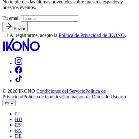
No te pierdas las últimas novedades sobre nuestros espacios y
nuestros eventos.
Tu email
Enviar
Al registrarme, acepto la
Política de Privacidad de IKONO
.
© 2026 IKONO
Condiciones del Servicio
Política de
Privacidad
Política de Cookies
Eliminación de Datos de Usuario
es
IT
HU
ES
EN
DE