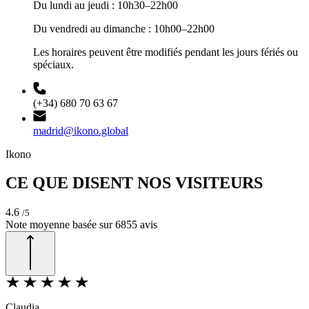
Du lundi au jeudi : 10h30–22h00
Du vendredi au dimanche : 10h00–22h00
Les horaires peuvent être modifiés pendant les jours fériés ou
spéciaux.
(+34) 680 70 63 67
madrid@ikono.global
Ikono
CE QUE DISENT NOS VISITEURS
4.6
/5
Note moyenne basée sur
6855
avis
Claudia
N