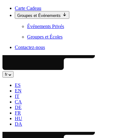
Carte Cadeau
Groupes et Événements
Événements Privés
Groupes et Écoles
Contactez-nous
fr
ES
EN
IT
CA
DE
FR
HU
DA