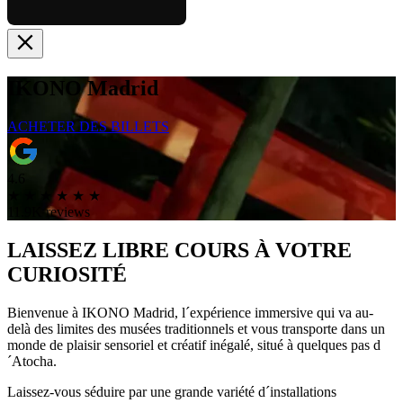
IKONO Madrid
ACHETER DES BILLETS
4.6
★
★
★
★
★
★
11.9K reviews
LAISSEZ LIBRE
COURS À VOTRE
CURIOSITÉ
Bienvenue à IKONO Madrid, l´expérience immersive qui va au-
delà des limites des musées traditionnels et vous transporte dans un
monde de plaisir sensoriel et créatif inégalé, situé à quelques pas d
´Atocha.
Laissez-vous séduire par une grande variété d´installations