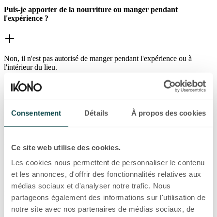
Puis-je apporter de la nourriture ou manger pendant
l'expérience ?
Non, il n'est pas autorisé de manger pendant l'expérience ou à
l'intérieur du lieu.
Acceptez-vous la Budapest Card chez IKONO Budapest ?
Consentement
Détails
À propos des cookies
Oui, chez IKONO Budapest, vous bénéficiez d’une réduction de 15
% sur les billets achetés sur place en présentant la Budapest Card, ou
d’une réduction de 10 % sur les réservations en ligne en utilisant le
Ce site web utilise des cookies.
code disponible sur le site web de la
Budapest Card
. Veuillez
présenter votre Budapest Card sur place pour bénéficier de la
Les cookies nous permettent de personnaliser le contenu
réduction.
et les annonces, d'offrir des fonctionnalités relatives aux
médias sociaux et d'analyser notre trafic. Nous
Puis-je acheter mes billets avec la Hungary Card chez IKONO
partageons également des informations sur l'utilisation de
Budapest ?
notre site avec nos partenaires de médias sociaux, de