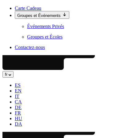
Carte Cadeau
Groupes et Événements
Événements Privés
Groupes et Écoles
Contactez-nous
fr
ES
EN
IT
CA
DE
FR
HU
DA