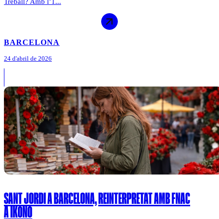
Treball? Amb l’1...
BARCELONA
24 d'abril de 2026
SANT JORDI A BARCELONA, REINTERPRETAT AMB FNAC
A IKONO