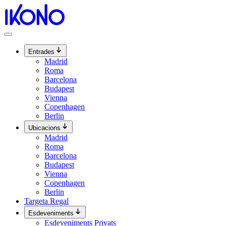
Vés
al
contingut
Entrades
Madrid
Roma
Barcelona
Budapest
Vienna
Copenhagen
Berlin
Ubicacions
Madrid
Roma
Barcelona
Budapest
Vienna
Copenhagen
Berlin
Targeta Regal
Esdeveniments
Esdeveniments Privats