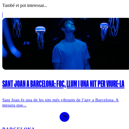
També et pot interessar...
SANT JOAN A BARCELONA: FOC, LLUM I UNA NIT PER VIURE-LA
Sant Joan és una de les nits més vibrants de l’any a Barcelona. A
mesura que...