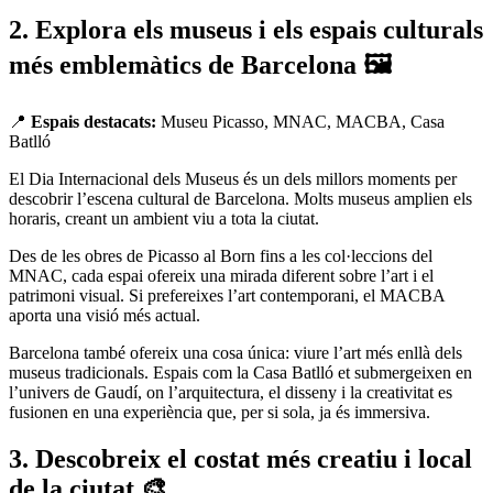
2. Explora els museus i els espais culturals
més emblemàtics de Barcelona 🖼️
📍
Espais destacats:
Museu Picasso, MNAC, MACBA, Casa
Batlló
El Dia Internacional dels Museus és un dels millors moments per
descobrir l’escena cultural de Barcelona. Molts museus amplien els
horaris, creant un ambient viu a tota la ciutat.
Des de les obres de Picasso al Born fins a les col·leccions del
MNAC, cada espai ofereix una mirada diferent sobre l’art i el
patrimoni visual. Si prefereixes l’art contemporani, el MACBA
aporta una visió més actual.
Barcelona també ofereix una cosa única: viure l’art més enllà dels
museus tradicionals. Espais com la Casa Batlló et submergeixen en
l’univers de Gaudí, on l’arquitectura, el disseny i la creativitat es
fusionen en una experiència que, per si sola, ja és immersiva.
3. Descobreix el costat més creatiu i local
de la ciutat 🎨