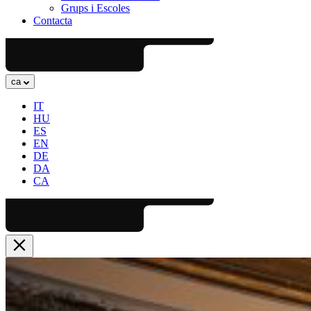
Grups i Escoles
Contacta
ca
IT
HU
ES
EN
DE
DA
CA