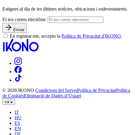
Estigues al dia de les últimes notícies, ubicacions i esdeveniments.
El teu correu electrònic
Enviar
En registrar-me, accepto la
Política de Privacitat d'IKONO
.
© 2026 IKONO
Condicions del Servei
Política de Privacitat
Política
de Cookies
Eliminació de Dades d’Usuari
ca
IT
HU
ES
EN
DE