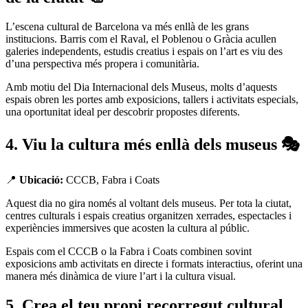
L’escena cultural de Barcelona va més enllà de les grans
institucions. Barris com el Raval, el Poblenou o Gràcia acullen
galeries independents, estudis creatius i espais on l’art es viu des
d’una perspectiva més propera i comunitària.
Amb motiu del Dia Internacional dels Museus, molts d’aquests
espais obren les portes amb exposicions, tallers i activitats especials,
una oportunitat ideal per descobrir propostes diferents.
4. Viu la cultura més enllà dels museus 🎭
📍
Ubicació:
CCCB, Fabra i Coats
Aquest dia no gira només al voltant dels museus. Per tota la ciutat,
centres culturals i espais creatius organitzen xerrades, espectacles i
experiències immersives que acosten la cultura al públic.
Espais com el CCCB o la Fabra i Coats combinen sovint
exposicions amb activitats en directe i formats interactius, oferint una
manera més dinàmica de viure l’art i la cultura visual.
5. Crea el teu propi recorregut cultural