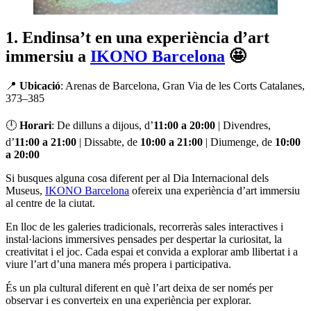
1. Endinsa’t en una experiència d’art
immersiu a
IKONO Barcelona
🤩
📍
Ubicació
: Arenas de Barcelona, Gran Via de les Corts Catalanes,
373–385
🕛
Horari
: De dilluns a dijous, d’
11:00 a 20:00
| Divendres,
d’
11:00 a 21:00
| Dissabte, de
10:00 a 21:00
| Diumenge, de
10:00
a 20:00
Si busques alguna cosa diferent per al Dia Internacional dels
Museus,
IKONO Barcelona
ofereix una experiència d’art immersiu
al centre de la ciutat.
En lloc de les galeries tradicionals, recorreràs sales interactives i
instal·lacions immersives pensades per despertar la curiositat, la
creativitat i el joc. Cada espai et convida a explorar amb llibertat i a
viure l’art d’una manera més propera i participativa.
És un pla cultural diferent en què l’art deixa de ser només per
observar i es converteix en una experiència per explorar.