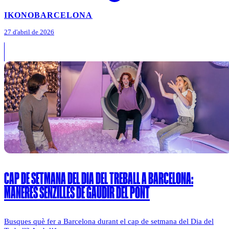
IKONO
BARCELONA
27 d'abril de 2026
CAP DE SETMANA DEL DIA DEL TREBALL A BARCELONA:
MANERES SENZILLES DE GAUDIR DEL PONT
Busques què fer a Barcelona durant el cap de setmana del Dia del