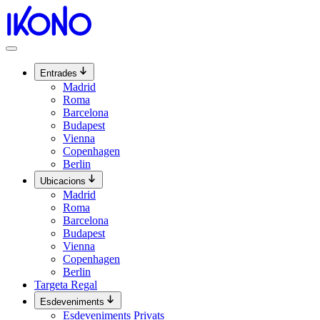
Vés
al
contingut
Entrades
Madrid
Roma
Barcelona
Budapest
Vienna
Copenhagen
Berlin
Ubicacions
Madrid
Roma
Barcelona
Budapest
Vienna
Copenhagen
Berlin
Targeta Regal
Esdeveniments
Esdeveniments Privats