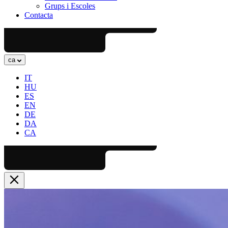
Grups i Escoles
Contacta
ca
IT
HU
ES
EN
DE
DA
CA