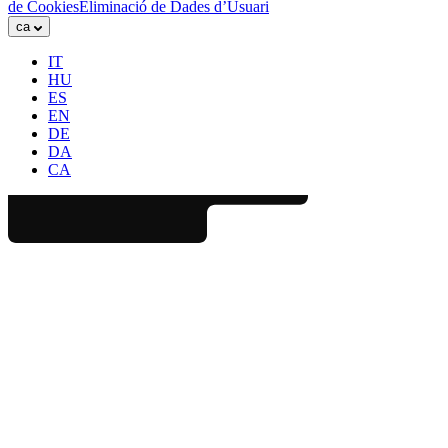
de Cookies
Eliminació de Dades d’Usuari
ca
IT
HU
ES
EN
DE
DA
CA