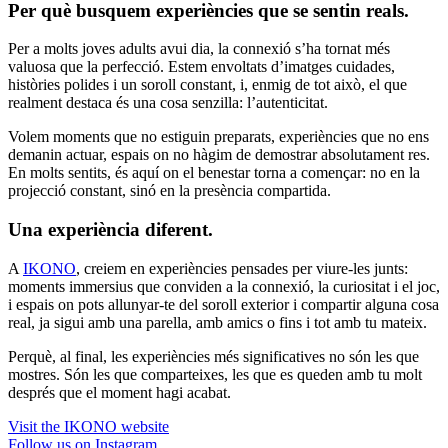
Per què busquem experiències que se sentin reals.
Per a molts joves adults avui dia, la connexió s’ha tornat més
valuosa que la perfecció. Estem envoltats d’imatges cuidades,
històries polides i un soroll constant, i, enmig de tot això, el que
realment destaca és una cosa senzilla: l’autenticitat.
Volem moments que no estiguin preparats, experiències que no ens
demanin actuar, espais on no hàgim de demostrar absolutament res.
En molts sentits, és aquí on el benestar torna a començar: no en la
projecció constant, sinó en la presència compartida.
Una experiència diferent.
A
IKONO
, creiem en experiències pensades per viure-les junts:
moments immersius que conviden a la connexió, la curiositat i el joc,
i espais on pots allunyar-te del soroll exterior i compartir alguna cosa
real, ja sigui amb una parella, amb amics o fins i tot amb tu mateix.
Perquè, al final, les experiències més significatives no són les que
mostres. Són les que comparteixes, les que es queden amb tu molt
després que el moment hagi acabat.
Visit the IKONO website
Follow us on Instagram