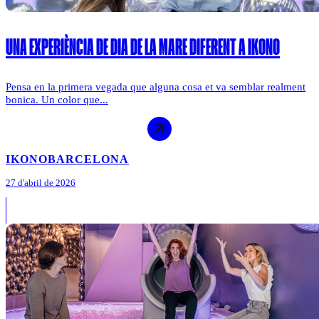
UNA EXPERIÈNCIA DE DIA DE LA MARE DIFERENT A IKONO
Pensa en la primera vegada que alguna cosa et va semblar realment
bonica. Un color que...
IKONO
BARCELONA
27 d'abril de 2026