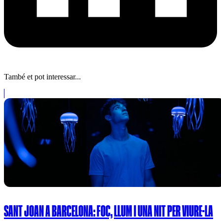
També et pot interessar...
SANT JOAN A BARCELONA: FOC, LLUM I UNA NIT PER VIURE-LA