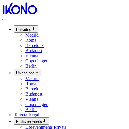
Vés
al
contingut
Entrades
Madrid
Roma
Barcelona
Budapest
Vienna
Copenhagen
Berlin
Ubicacions
Madrid
Roma
Barcelona
Budapest
Vienna
Copenhagen
Berlin
Targeta Regal
Esdeveniments
Esdeveniments Privats