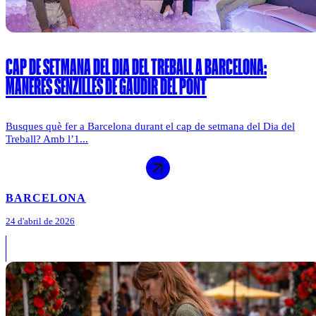
CAP DE SETMANA DEL DIA DEL TREBALL A BARCELONA:
MANERES SENZILLES DE GAUDIR DEL PONT
Busques què fer a Barcelona durant el cap de setmana del Dia del
Treball? Amb l’1...
BARCELONA
24 d'abril de 2026