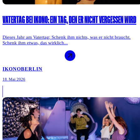
VATERTAG BEI IKONO: EIN TAG, DEN ER NICHT VERGESSEN WIRD
Dieses Jahr am Vatertag: Schenk ihm nichts, was er nicht braucht.
Schenk ihm etwas, das wirklich...
IKONO
BERLIN
18. Mai 2026