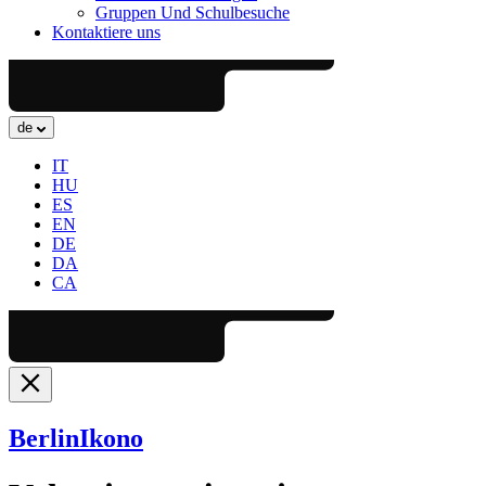
Gruppen Und Schulbesuche
Kontaktiere uns
de
IT
HU
ES
EN
DE
DA
CA
Berlin
Ikono