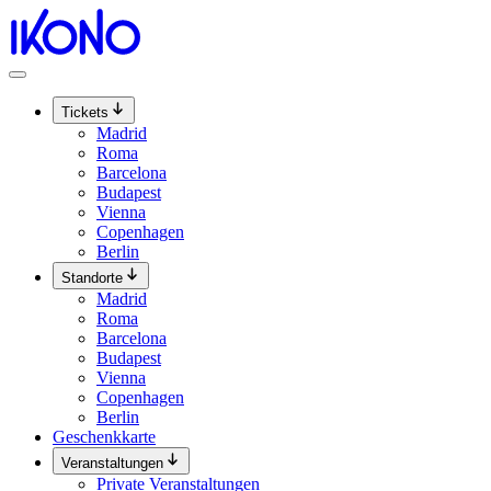
Zum
Inhalt
springen
Tickets
Madrid
Roma
Barcelona
Budapest
Vienna
Copenhagen
Berlin
Standorte
Madrid
Roma
Barcelona
Budapest
Vienna
Copenhagen
Berlin
Geschenkkarte
Veranstaltungen
Private Veranstaltungen