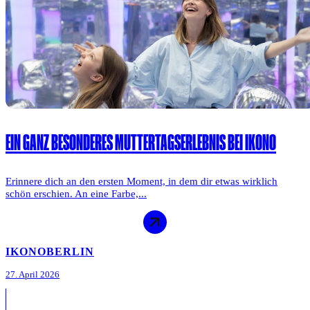
EIN GANZ BESONDERES MUTTERTAGSERLEBNIS BEI IKONO
Erinnere dich an den ersten Moment, in dem dir etwas wirklich
schön erschien. An eine Farbe,...
IKONO
BERLIN
27. April 2026