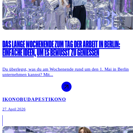
DAS LANGE WOCHENENDE ZUM TAG DER ARBEIT IN BERLIN:
EINFACHE IDEEN, UM ES BEWUSST ZU GENIESSEN
Du überlegst, was du am Wochenende rund um den 1. Mai in Berlin
unternehmen kannst? Mit...
IKONO
BUDAPEST
IKONO
27. April 2026