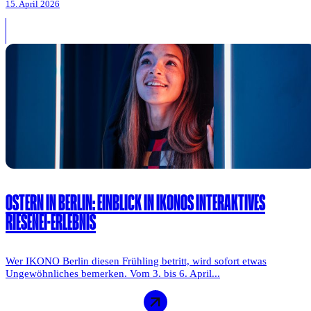
15. April 2026
OSTERN IN BERLIN: EINBLICK IN IKONOS INTERAKTIVES
RIESENEI-ERLEBNIS
Wer IKONO Berlin diesen Frühling betritt, wird sofort etwas
Ungewöhnliches bemerken. Vom 3. bis 6. April...