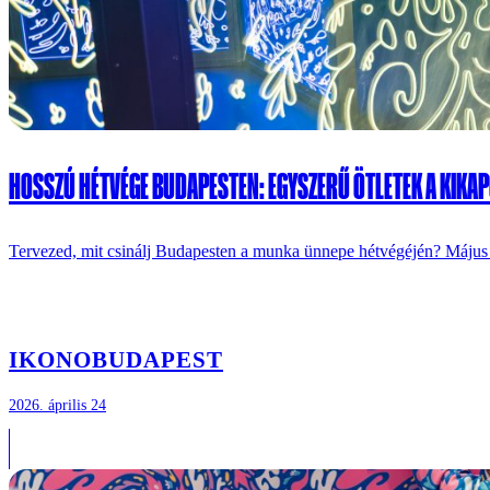
HOSSZÚ HÉTVÉGE BUDAPESTEN: EGYSZERŰ ÖTLETEK A KIK
Tervezed, mit csinálj Budapesten a munka ünnepe hétvégéjén? Máj
IKONO
BUDAPEST
2026. április 24