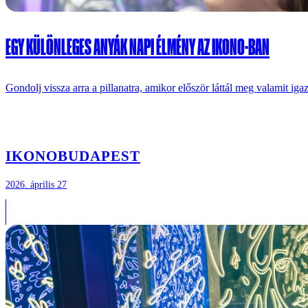
EGY KÜLÖNLEGES ANYÁK NAPI ÉLMÉNY AZ IKONO-BAN
Gondolj vissza arra a pillanatra, amikor először láttál meg valamit igaz
IKONO
BUDAPEST
2026. április 27