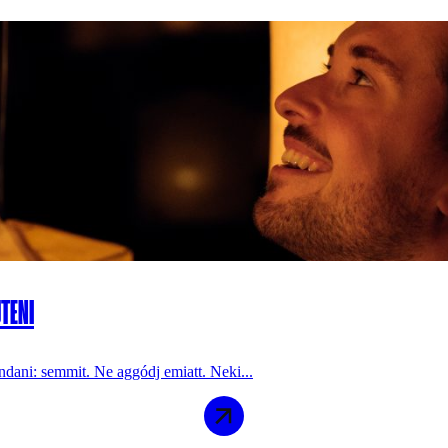
JTENI
ndani: semmit. Ne aggódj emiatt. Neki...