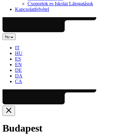
Csoportok es Iskolai Látogatások
Kapcsolatfelvétel
hu
IT
HU
ES
EN
DE
DA
CA
Budapest