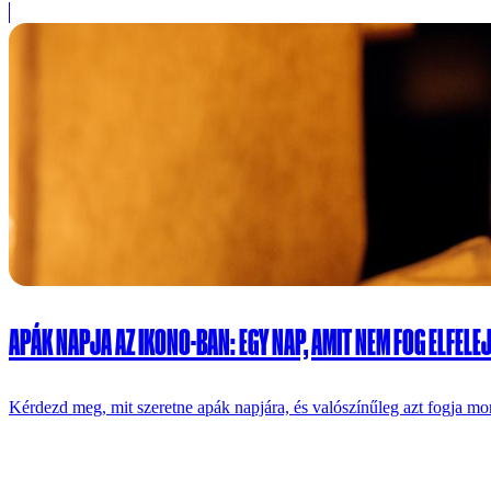
APÁK NAPJA AZ IKONO-BAN: EGY NAP, AMIT NEM FOG ELFELE
Kérdezd meg, mit szeretne apák napjára, és valószínűleg azt fogja mo