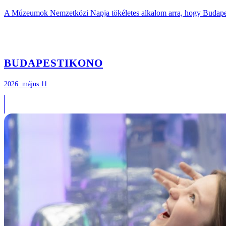
A Múzeumok Nemzetközi Napja tökéletes alkalom arra, hogy Budapeste
BUDAPEST
IKONO
2026. május 11