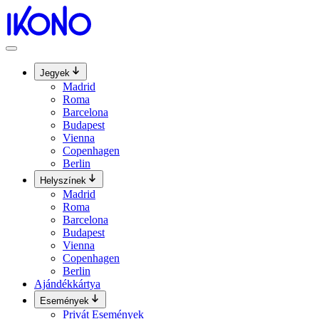
Ugrás
a
tartalomhoz
Jegyek
Madrid
Roma
Barcelona
Budapest
Vienna
Copenhagen
Berlin
Helyszínek
Madrid
Roma
Barcelona
Budapest
Vienna
Copenhagen
Berlin
Ajándékkártya
Események
Privát Események