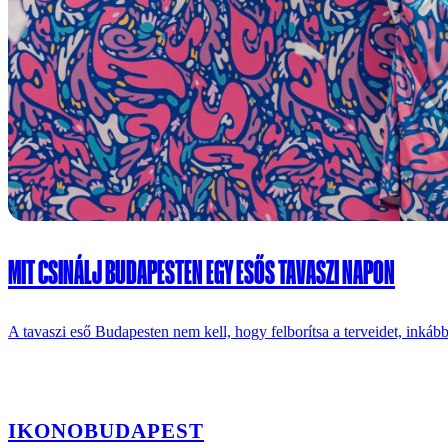
MIT CSINÁLJ BUDAPESTEN EGY ESŐS TAVASZI NAPON
A tavaszi eső Budapesten nem kell, hogy felborítsa a terveidet, inkább
IKONO
BUDAPEST