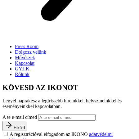
Press Room
Dolgozz velünk
Művészek
Kapcsolat
GY.I.K.
Rólunk
KÖVESD AZ IKONOT
Legyél naprakész a legfrissebb híreinkkel, helyszíneinkkel és
eseményeinkkel kapcsolatban.
A te e-mail címed
Elküld
A regisztrációval elfogadom az IKONO
adatvédelmi