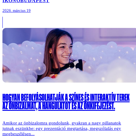
IKONO
BUDAPEST
2026. március 19
HOGYAN BEFOLYÁSOLHATJÁK A SZÍNES ÉS INTERAKTÍV TEREK
AZ ÖNBIZALMAT, A HANGULATOT ÉS AZ ÖNKIFEJEZÉST.
Amikor az önbizalomra gondolunk, gyakran a nagy pillanatok
jutnak eszünkbe: egy prezentáció megtartása, megszólalás egy
megbeszélésen...