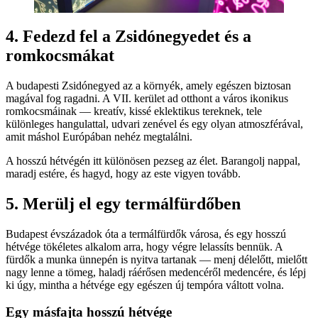
4. Fedezd fel a Zsidónegyedet és a
romkocsmákat
A budapesti Zsidónegyed az a környék, amely egészen biztosan
magával fog ragadni. A VII. kerület ad otthont a város ikonikus
romkocsmáinak — kreatív, kissé eklektikus tereknek, tele
különleges hangulattal, udvari zenével és egy olyan atmoszférával,
amit máshol Európában nehéz megtalálni.
A hosszú hétvégén itt különösen pezseg az élet. Barangolj nappal,
maradj estére, és hagyd, hogy az este vigyen tovább.
5. Merülj el egy termálfürdőben
Budapest évszázadok óta a termálfürdők városa, és egy hosszú
hétvége tökéletes alkalom arra, hogy végre lelassíts bennük. A
fürdők a munka ünnepén is nyitva tartanak — menj délelőtt, mielőtt
nagy lenne a tömeg, haladj ráérősen medencéről medencére, és lépj
ki úgy, mintha a hétvége egy egészen új tempóra váltott volna.
Egy másfajta hosszú hétvége