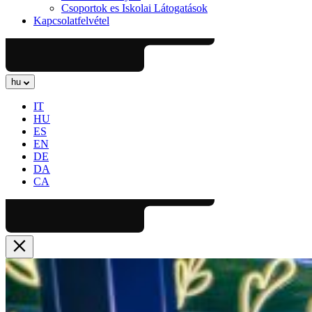
Csoportok es Iskolai Látogatások
Kapcsolatfelvétel
hu
IT
HU
ES
EN
DE
DA
CA