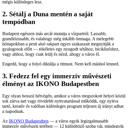
mégis különleges lesz.
2. Sétálj a Duna mentén a saját
tempódban
Budapest egészen más arcát mutatja a vízpartról. Lassabb,
grandiózusabb, és valahogy még inkább önmaga. A melegebb
hónapokban a pesti alsó rakpart egyes szakaszait megnyitják a
gyalogosok előtt — tökéletes egy nyugodt sétához, biciklizéshez,
vagy ahhoz, hogy csak leülj és nézd, ahogy a város él.
Engedd, hogy a folyó diktálja a ritmust. Nem kell máshol lenned.
3. Fedezz fel egy immerzív művészeti
élményt az IKONO Budapestben
Egy olyan hosszú hétvégén, amikor a város megszokott helyei közül
sok zárva tart vagy rövidebb nyitvatartással működik, egy nyitva
tartó, kreatív és valóban különleges program teljesen új irányt adhat
a napodnak.
Az
IKONO Budapestben
— a város egyik legizgalmasabb
immerzív művészeti terében — 12 különböző szoba vár, mindegyik