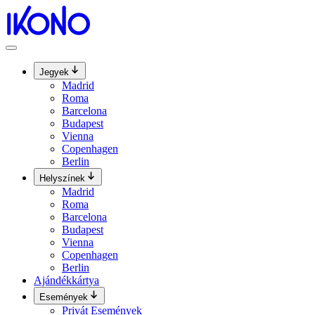
Ugrás
a
tartalomhoz
Jegyek
Madrid
Roma
Barcelona
Budapest
Vienna
Copenhagen
Berlin
Helyszínek
Madrid
Roma
Barcelona
Budapest
Vienna
Copenhagen
Berlin
Ajándékkártya
Események
Privát Események