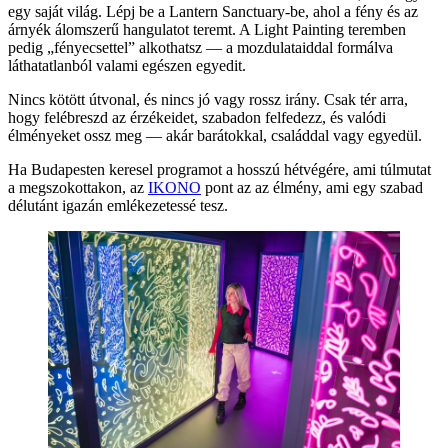
egy saját világ. Lépj be a Lantern Sanctuary-be, ahol a fény és az
árnyék álomszerű hangulatot teremt. A Light Painting teremben
pedig „fényecsettel” alkothatsz — a mozdulataiddal formálva
láthatatlanból valami egészen egyedit.
Nincs kötött útvonal, és nincs jó vagy rossz irány. Csak tér arra,
hogy felébreszd az érzékeidet, szabadon felfedezz, és valódi
élményeket ossz meg — akár barátokkal, családdal vagy egyedül.
Ha Budapesten keresel programot a hosszú hétvégére, ami túlmutat
a megszokottakon, az
IKONO
pont az az élmény, ami egy szabad
délutánt igazán emlékezetessé tesz.