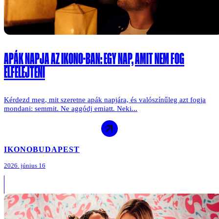
APÁK NAPJA AZ IKONO-BAN: EGY NAP, AMIT NEM FOG
ELFELEJTENI
Kérdezd meg, mit szeretne apák napjára, és valószínűleg azt fogja
mondani: semmit. Ne aggódj emiatt. Neki...
IKONO
BUDAPEST
2026. június 16