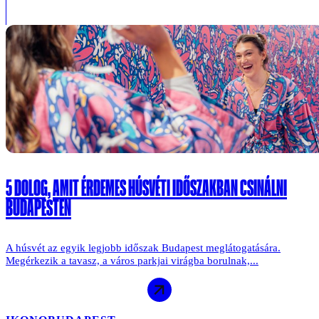
5 DOLOG, AMIT ÉRDEMES HÚSVÉTI IDŐSZAKBAN CSINÁLNI
BUDAPESTEN
A húsvét az egyik legjobb időszak Budapest meglátogatására.
Megérkezik a tavasz, a város parkjai virágba borulnak,...