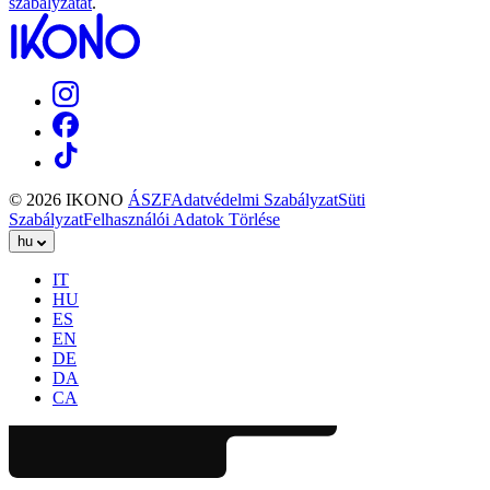
szabályzatát
.
© 2026 IKONO
ÁSZF
Adatvédelmi Szabályzat
Süti
Szabályzat
Felhasználói Adatok Törlése
hu
IT
HU
ES
EN
DE
DA
CA