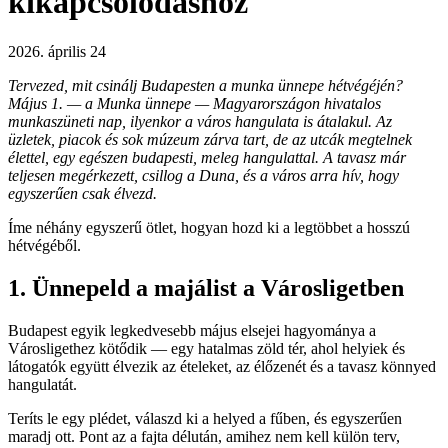
kikapcsolódáshoz
2026. április 24
Tervezed, mit csinálj Budapesten a munka ünnepe hétvégéjén?
Május 1. — a Munka ünnepe — Magyarországon hivatalos
munkaszüneti nap, ilyenkor a város hangulata is átalakul. Az
üzletek, piacok és sok múzeum zárva tart, de az utcák megtelnek
élettel, egy egészen budapesti, meleg hangulattal. A tavasz már
teljesen megérkezett, csillog a Duna, és a város arra hív, hogy
egyszerűen csak élvezd.
Íme néhány egyszerű ötlet, hogyan hozd ki a legtöbbet a hosszú
hétvégéből.
1. Ünnepeld a majálist a Városligetben
Budapest egyik legkedvesebb május elsejei hagyománya a
Városligethez kötődik — egy hatalmas zöld tér, ahol helyiek és
látogatók együtt élvezik az ételeket, az élőzenét és a tavasz könnyed
hangulatát.
Teríts le egy plédet, válaszd ki a helyed a fűben, és egyszerűen
maradj ott. Pont az a fajta délután, amihez nem kell külön terv,