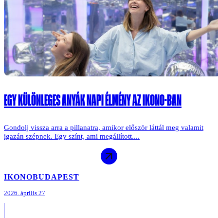
EGY KÜLÖNLEGES ANYÁK NAPI ÉLMÉNY AZ IKONO-BAN
Gondolj vissza arra a pillanatra, amikor először láttál meg valamit
igazán szépnek. Egy színt, ami megállított....
IKONO
BUDAPEST
2026. április 27